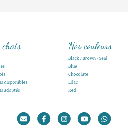
 chats
Nos couleurs
Black / Brown / Seal
les
Blue
tés
Chocolate
s disponibles
Lilac
ns adoptés
Red