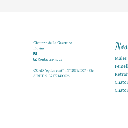
Nos
Chatterie de La Gavottine
Provins
Mâles
Contactez-nous
Femel
CCAD "option chat" : N° 2017/f507-438c
Retrai
SIRET: 91373771400026
Chaton
Chato