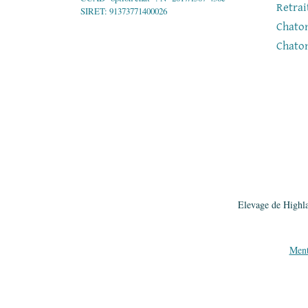
Retrai
SIRET: 91373771400026
Chaton
Chato
Elevage de Highla
Ment