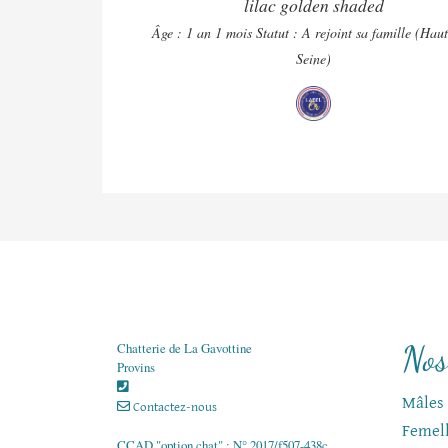
lilac golden shaded
Âge : 1 an 1 mois
Statut : A rejoint sa famille (Hau
Seine)
Nos
Chatterie de La Gavottine
Provins
Mâles
Contactez-nous
Femel
CCAD "option chat" : N° 2017/f507-438c