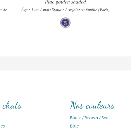
lilac golden shaded
ts-de-
Âge : 1 an 1 mois
Statut : A rejoint sa famille (Paris)
 chats
Nos couleurs
Black / Brown / Seal
les
Blue